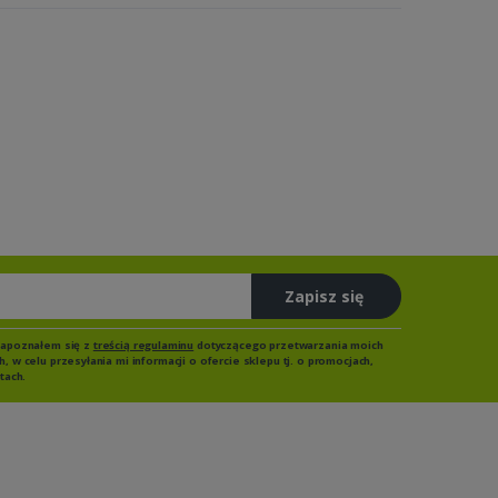
Zapisz się
zapoznałem się z
treścią regulaminu
dotyczącego przetwarzania moich
 w celu przesyłania mi informacji o ofercie sklepu tj. o promocjach,
tach.