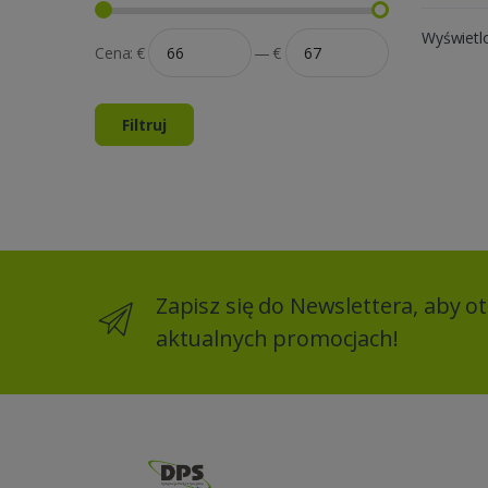
Wyświetl
Cena:
€
—
€
Filtruj
Zapisz się do Newslettera, aby 
aktualnych promocjach!