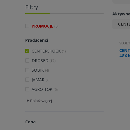
Filtry
Aktywne 
CENT
PROMOCJE
(0)
Producenci
SLOD
CENT
CENTERSHOCK
(1)
4GX1
DROSED
(17)
SOBIK
(4)
JAMAR
(7)
AGRO TOP
(6)
+
Pokaż więcej
Cena