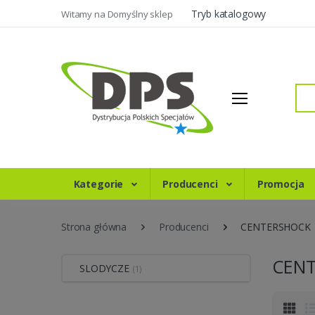
Tryb katalogowy
Witamy na Domyślny sklep
Szukaj
Kategorie
Producenci
Promocja
Strona główna
Producenci
CENTERSHOCK
CEN
SLODYCZE
(1)