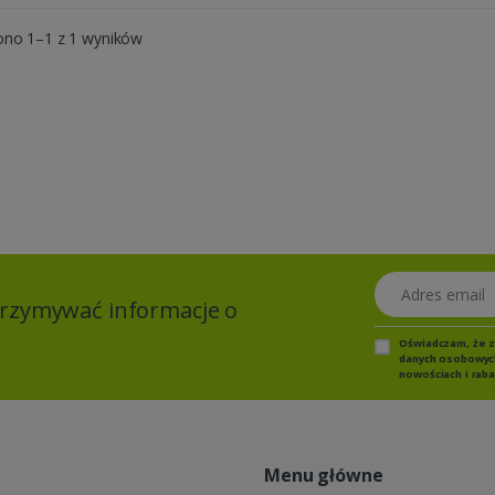
ono 1–1 z 1 wyników
Adres email
otrzymywać informacje o
Oświadczam, że 
danych osobowych,
nowościach i raba
Menu główne