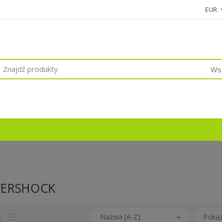
EUR
Wsz
TERSHOCK
Nazwa [A-Z]
Pokaż