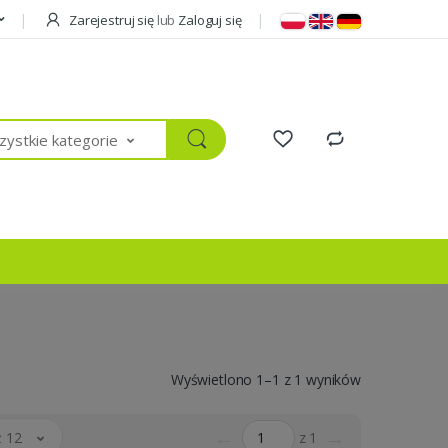
Zarejestruj się
lub
Zaloguj się
ystkie kategorie
Wyświetlono 1–1 z 1 wyników
←
→
 12
z 1