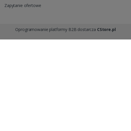
Zapytanie ofertowe
Oprogramowanie platformy B2B dostarcza
CStore.pl