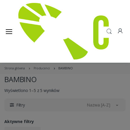
Strona główna
Producenci
BAMBINO
BAMBINO
Wyświetlono 1–5 z 5 wyników
Filtry
Nazwa [A-Z]
Aktywne filtry