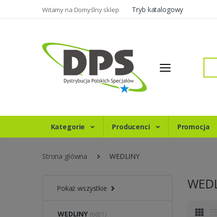
Tryb katalogowy
Witamy na Domyślny sklep
Szukaj
Kategorie
Producenci
Promocja
Strona główna
WEDLINY
WEDL
Pokaż wszystkie
WEDLINY
(6651)