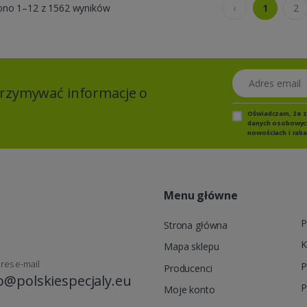
ono 1–12 z 1562 wyników
‹
1
2
Adres email
otrzymywać informacje o
Oświadczam, że 
danych osobowych,
nowościach i raba
Menu główne
P
Strona główna
K
Mapa sklepu
res e-mail
P
Producenci
o@polskiespecjaly.eu
P
Moje konto