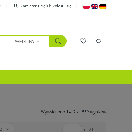
Zarejestruj się
lub
Zaloguj się
WEDLINY
Wyświetlono 1–12 z 1562 wyników
←
→
2
z 131