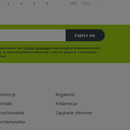
3
4
5
6
...
130
131
›
Zapisz się
zapoznałem się z
treścią regulaminu
dotyczącego przetwarzania moich
 w celu przesyłania mi informacji o ofercie sklepu tj. o promocjach,
tach.
romocje
Regulamin
ontakt
Reklamacja
rzechowalnia
Zapytanie ofertowe
orównywarka