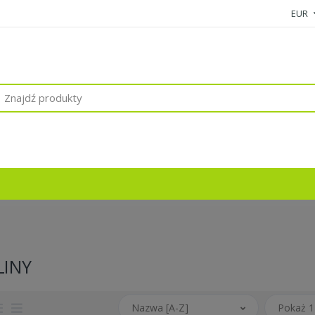
EUR
INY
Nazwa [A-Z]
Pokaż 1