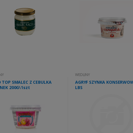
NY
WEDLINY
 TOP SMALEC Z CEBULKA
AGRYF SZYNKA KONSERWOW
NEK 200G\1szt
LBS