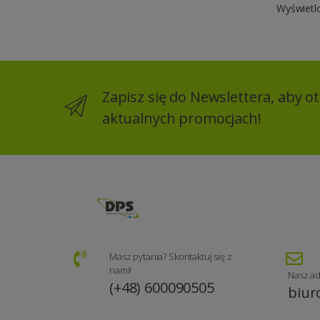
Wyświetl
Zapisz się do Newslettera, aby 
aktualnych promocjach!
Masz pytania? Skontaktuj się z
nami!
Nasz ad
(+48) 600090505
biur