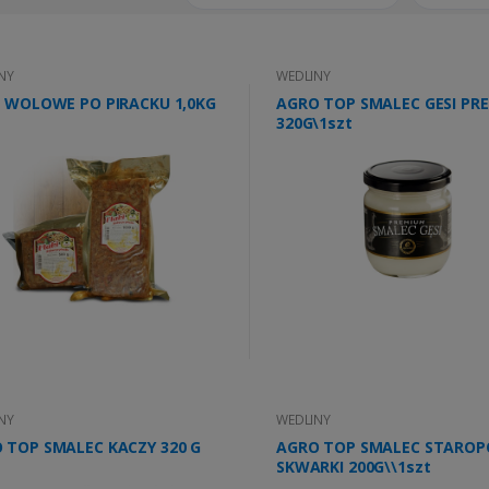
NY
WEDLINY
I WOLOWE PO PIRACKU 1,0KG
AGRO TOP SMALEC GESI PR
320G\1szt
NY
WEDLINY
 TOP SMALEC KACZY 320 G
AGRO TOP SMALEC STAROP
SKWARKI 200G\\1szt