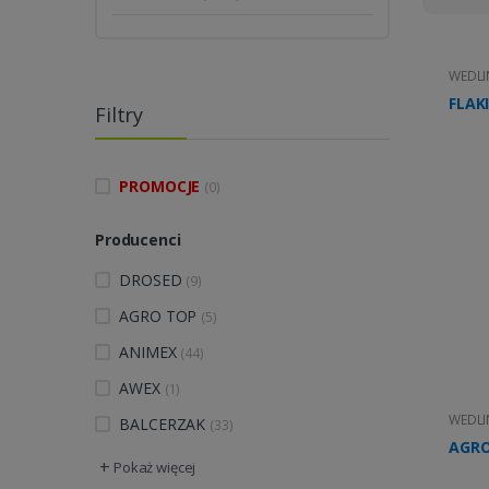
WEDLI
FLAK
Filtry
PROMOCJE
(0)
Producenci
DROSED
(9)
AGRO TOP
(5)
ANIMEX
(44)
AWEX
(1)
WEDLI
BALCERZAK
(33)
AGRO
+
Pokaż więcej