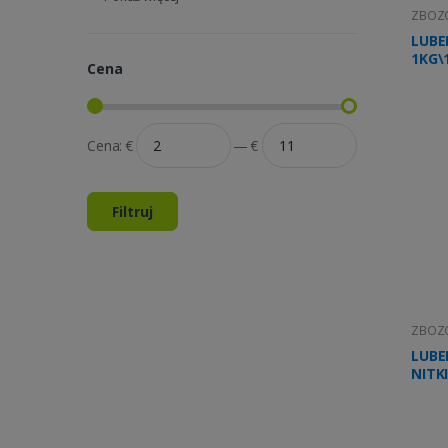
ZBOZO
LUBE
1KG\
Cena
Cena:
€
—
€
Filtruj
ZBOZO
LUBE
NITKI