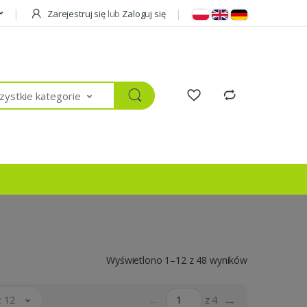
Zarejestruj się
lub
Zaloguj się
ystkie kategorie
Wyświetlono 1–12 z 48 wyników
←
→
 12
z 4