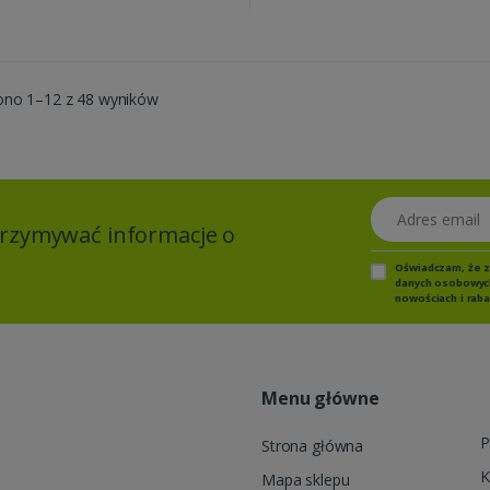
ono 1–12 z 48 wyników
Adres email
otrzymywać informacje o
Oświadczam, że 
danych osobowych,
nowościach i raba
Menu główne
P
Strona główna
K
Mapa sklepu