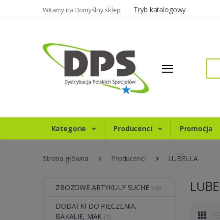
Tryb katalogowy
Witamy na Domyślny sklep
Szukaj
Kategorie
Producenci
Promocja
Strona główna
Producenci
LUBELLA
LUBE
ZBOZOWE ARTYKULY SUCHE
(46)
DODATKI DO PIECZENIA,
BAKALIE, MAK
(1)