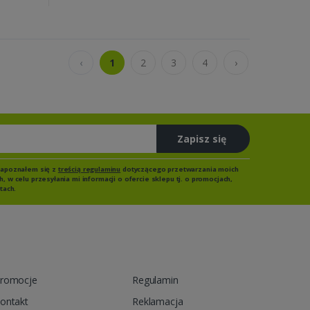
‹
1
2
3
4
›
Zapisz się
zapoznałem się z
treścią regulaminu
dotyczącego przetwarzania moich
 w celu przesyłania mi informacji o ofercie sklepu tj. o promocjach,
tach.
romocje
Regulamin
ontakt
Reklamacja