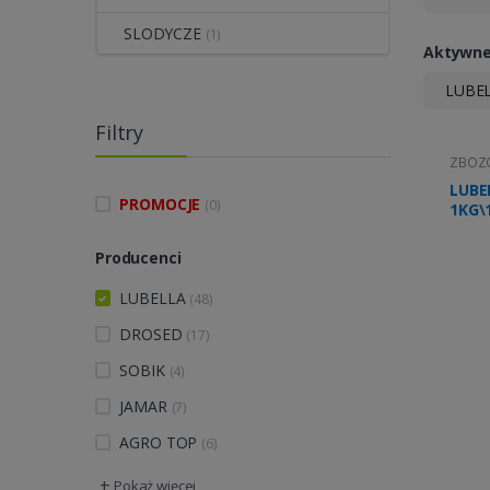
SLODYCZE
(1)
Aktywne 
LUBE
Filtry
ZBOZO
LUBE
PROMOCJE
(0)
1KG\
Producenci
LUBELLA
(48)
DROSED
(17)
SOBIK
(4)
JAMAR
(7)
AGRO TOP
(6)
+
Pokaż więcej