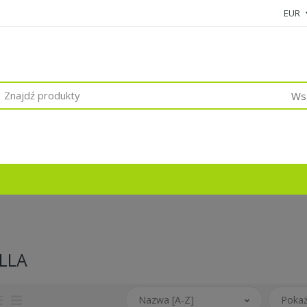
EUR
Wsz
LLA
Nazwa [A-Z]
Pokaż