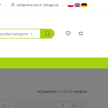
Zarejestruj się
lub
Zaloguj się
ystkie kategorie
Wyświetlono 1–12 z 37 wyników
←
→
 12
z 4