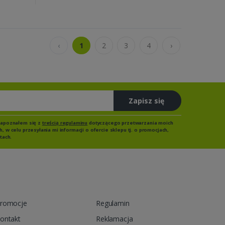
‹
1
2
3
4
›
Zapisz się
zapoznałem się z
treścią regulaminu
dotyczącego przetwarzania moich
 w celu przesyłania mi informacji o ofercie sklepu tj. o promocjach,
tach.
romocje
Regulamin
ontakt
Reklamacja