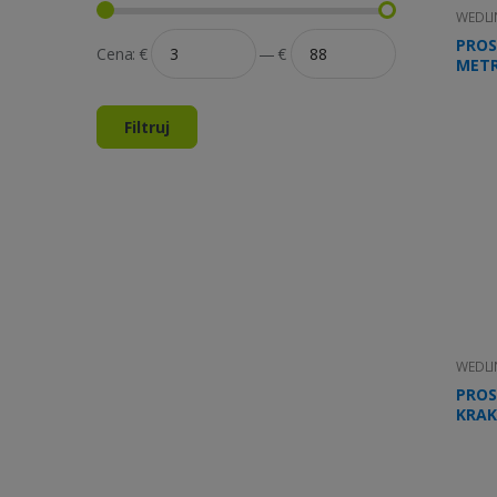
WEDLI
PROS
Cena:
€
—
€
METR
ok.1
Filtruj
WEDLI
PROS
KRAK