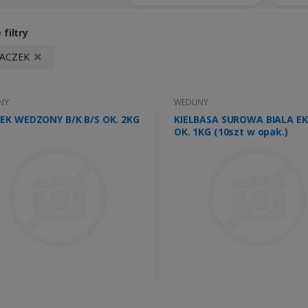
filtry
IACZEK
NY
WEDLINY
EK WEDZONY B/K B/S OK. 2KG
KIELBASA SUROWA BIALA E
OK. 1KG (10szt w opak.)