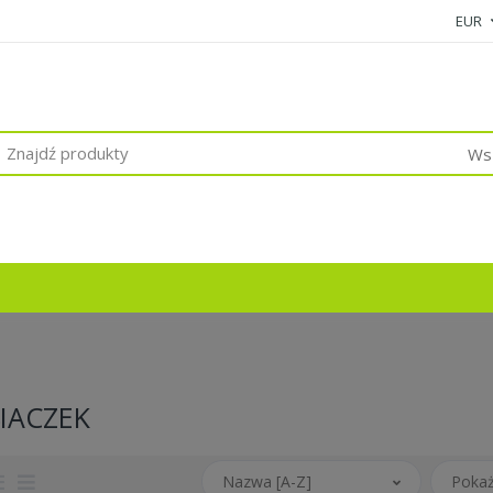
EUR
Wsz
IACZEK
Nazwa [A-Z]
Pokaż