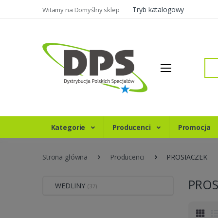
Tryb katalogowy
Witamy na Domyślny sklep
Szukaj
Kategorie
Producenci
Promocja
Strona główna
Producenci
PROSIACZEK
PROS
WEDLINY
(37)