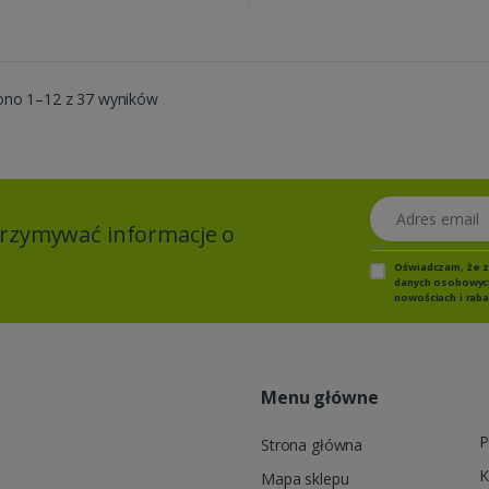
ono 1–12 z 37 wyników
Adres email
otrzymywać informacje o
Oświadczam, że 
danych osobowych,
nowościach i raba
Menu główne
P
Strona główna
K
Mapa sklepu