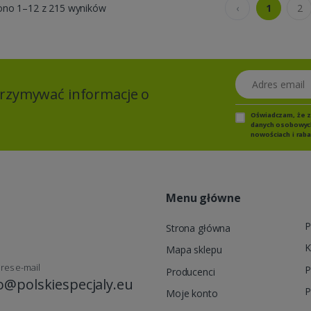
ono 1–12 z 215 wyników
‹
1
2
Adres email
otrzymywać informacje o
Oświadczam, że 
danych osobowych,
nowościach i raba
Menu główne
P
Strona główna
K
Mapa sklepu
res e-mail
P
Producenci
o@polskiespecjaly.eu
P
Moje konto