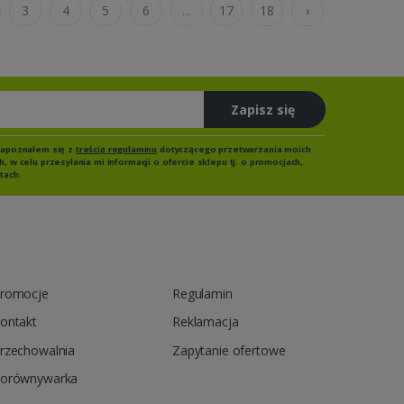
3
4
5
6
...
17
18
›
Zapisz się
zapoznałem się z
treścią regulaminu
dotyczącego przetwarzania moich
 w celu przesyłania mi informacji o ofercie sklepu tj. o promocjach,
tach.
romocje
Regulamin
ontakt
Reklamacja
rzechowalnia
Zapytanie ofertowe
orównywarka