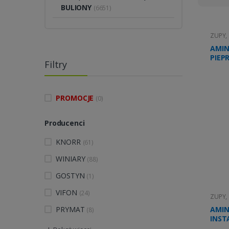
BULIONY
(6651)
ZUPY,
AMIN
PIEPR
Filtry
PROMOCJE
(0)
Producenci
KNORR
(61)
WINIARY
(88)
GOSTYN
(1)
VIFON
(24)
ZUPY,
PRYMAT
AMIN
(8)
INST