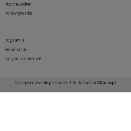
Przechowalnia
Porównywarka
Regulamin
Reklamacja
Zapytanie ofertowe
Oprogramowanie platformy B2B dostarcza
CStore.pl