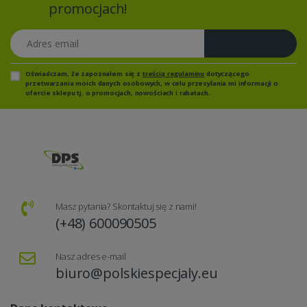
promocjach!
Adres email
Zapisz się
Oświadczam, że zapoznałem się z
treścią regulaminu
dotyczącego
przetwarzania moich danych osobowych, w celu przesyłania mi informacji o
ofercie sklepu tj. o promocjach, nowościach i rabatach.
Masz pytania? Skontaktuj się z nami!
(+48) 600090505
Nasz adres e-mail
biuro@polskiespecjaly.eu