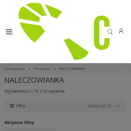
Strona główna
Producenci
NALECZOWIANKA
NALECZOWIANKA
Wyświetlono 1–10 z 10 wyników
Filtry
Nazwa [A-Z]
Aktywne filtry