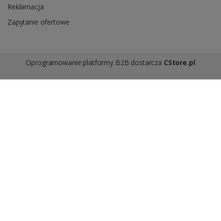
Reklamacja
Zapytanie ofertowe
Oprogramowanie platformy B2B dostarcza
CStore.pl