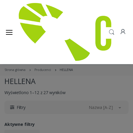
Strona główna
Producenci
HELLENA
HELLENA
Wyświetlono 1–12 z 27 wyników
Filtry
Nazwa [A-Z]
Aktywne filtry