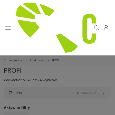
Strona główna
Producenci
PROFI
PROFI
Wyświetlono 1–12 z 24 wyników
Filtry
Nazwa [A-Z]
Aktywne filtry