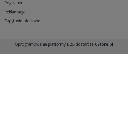
Regulamin
Reklamacja
Zapytanie ofertowe
Oprogramowanie platformy B2B dostarcza
CStore.pl