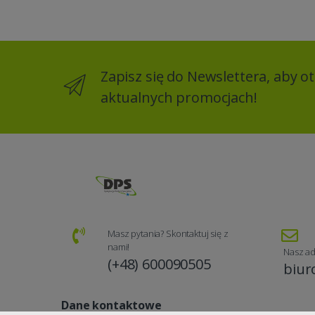
Zapisz się do Newslettera, aby 
aktualnych promocjach!
Masz pytania? Skontaktuj się z
nami!
Nasz ad
(+48) 600090505
biur
Dane kontaktowe