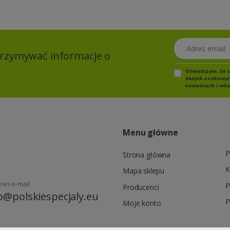
Adres email
otrzymywać informacje o
Oświadczam, że 
danych osobowych,
nowościach i raba
Menu główne
P
Strona główna
K
Mapa sklepu
res e-mail
P
Producenci
o@polskiespecjaly.eu
P
Moje konto