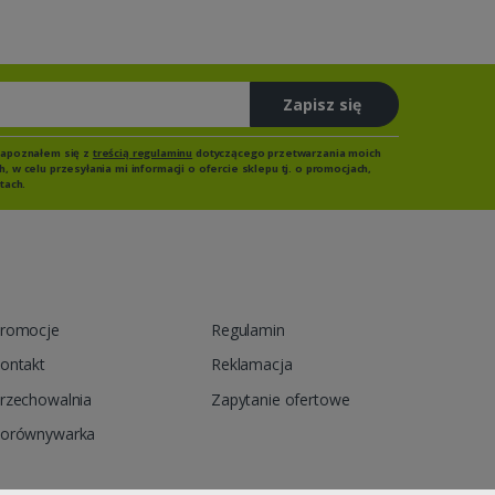
Zapisz się
zapoznałem się z
treścią regulaminu
dotyczącego przetwarzania moich
 w celu przesyłania mi informacji o ofercie sklepu tj. o promocjach,
tach.
romocje
Regulamin
ontakt
Reklamacja
rzechowalnia
Zapytanie ofertowe
orównywarka