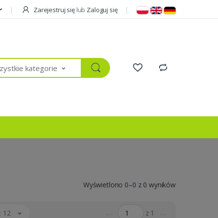
Zarejestruj się
lub
Zaloguj się
ystkie kategorie
Wyświetlono 0–0 z 0 wyników
←
→
 12
z 1