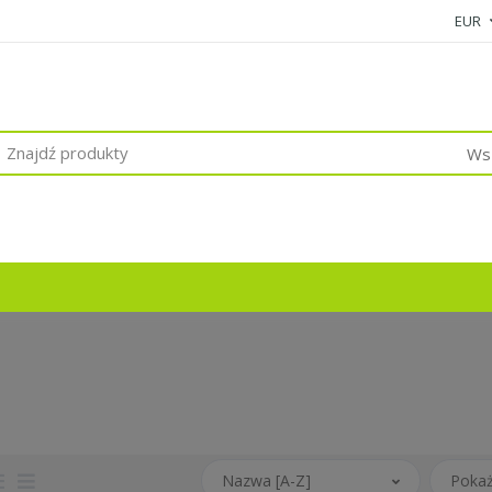
EUR
Wsz
Nazwa [A-Z]
Pokaż