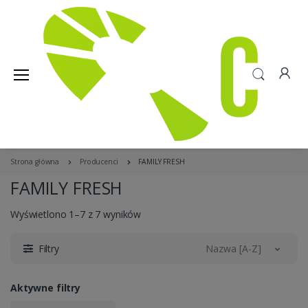
Strona główna
Producenci
FAMILY FRESH
FAMILY FRESH
Wyświetlono 1–7 z 7 wyników
Filtry
Nazwa [A-Z]
Aktywne filtry