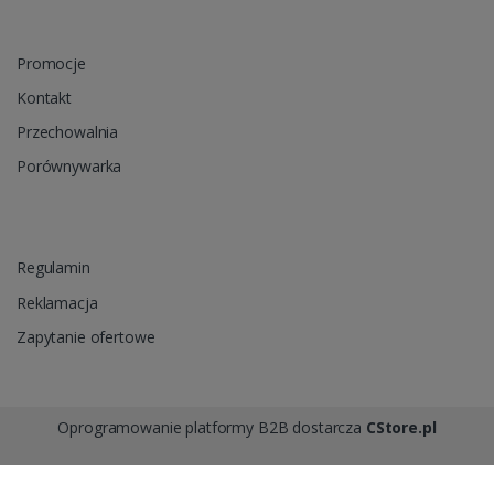
Promocje
Kontakt
Przechowalnia
Porównywarka
Regulamin
Reklamacja
Zapytanie ofertowe
Oprogramowanie platformy B2B dostarcza
CStore.pl