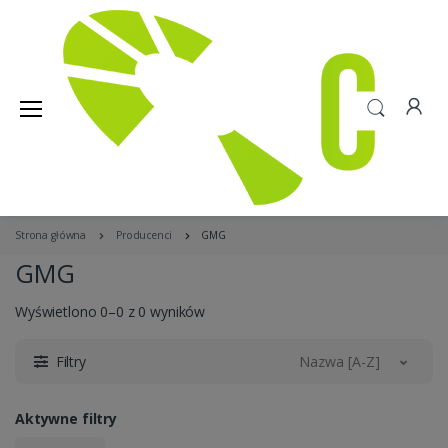
Strona główna
Producenci
GMG
GMG
Wyświetlono 0–0 z 0 wyników
Filtry
Nazwa [A-Z]
Aktywne filtry