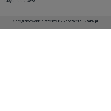
Zapytanie ofertowe
Oprogramowanie platformy B2B dostarcza
CStore.pl