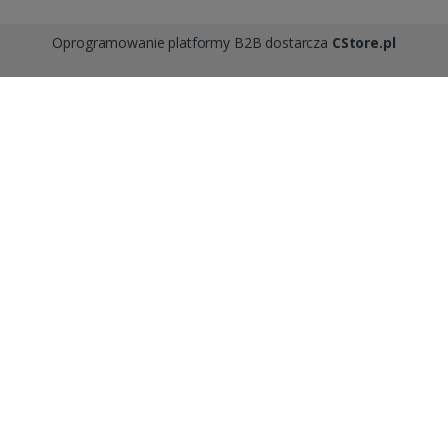
Oprogramowanie platformy B2B dostarcza
CStore.pl