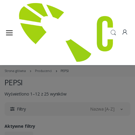
Strona główna
Producenci
PEPSI
PEPSI
Wyświetlono 1–12 z 25 wyników
Filtry
Nazwa [A-Z]
Aktywne filtry