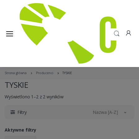
Strona główna
Producenci
TYSKIE
TYSKIE
Wyświetlono 1–2 z 2 wyników
Filtry
Nazwa [A-Z]
Aktywne filtry