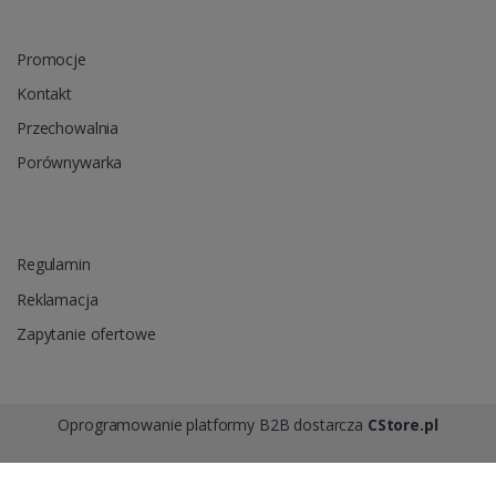
Promocje
Kontakt
Przechowalnia
Porównywarka
Regulamin
Reklamacja
Zapytanie ofertowe
Oprogramowanie platformy B2B dostarcza
CStore.pl