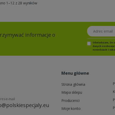
ono 1–12 z 28 wyników
Adres email
otrzymywać informacje o
Oświadczam, że 
danych osobowych,
nowościach i raba
Menu główne
P
Strona główna
K
Mapa sklepu
res e-mail
P
Producenci
o@polskiespecjaly.eu
P
Moje konto