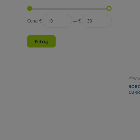
Cena:
€
—
€
Filtruj
ZYWNO
BOBO
CUKR