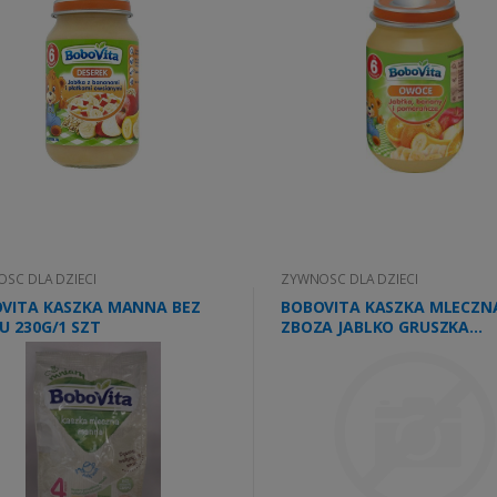
SC DLA DZIECI
ZYWNOSC DLA DZIECI
VITA KASZKA MANNA BEZ
BOBOVITA KASZKA MLECZN
U 230G/1 SZT
ZBOZA JABLKO GRUSZKA
210G\1szt