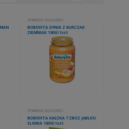
ZYWNOSC DLA DZIECI
ANAN
BOBOVITA DYNIA Z KURCZAK
ZIEMNIAK 190G\1szt
ZYWNOSC DLA DZIECI
BOBOVITA KASZKA 7 ZBOZ JABLKO
SLIWKA 180G\1szt