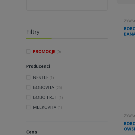
ZYWNO
BOBO
Filtry
BANA
PROMOCJE
(0)
Producenci
NESTLE
(1)
BOBOVITA
(25)
BOBO FRUT
(1)
MLEKOVITA
(1)
ZYWNO
BOBO
OWSI
Cena