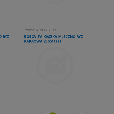
ZYWNOSC DLA DZIECI
O RYZ
BOBOVITA KASZKA MLECZNO RYZ
KAKAOWA 230G\1szt