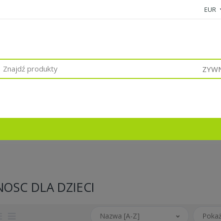
EUR
ZYWN
OSC DLA DZIECI
Nazwa [A-Z]
Pokaż