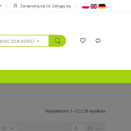
Zarejestruj się
lub
Zaloguj się
OSC DLA DZIECI
Wyświetlono 1–12 z 28 wyników
←
→
 12
z 3