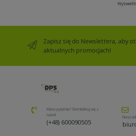
Wyświetl
Zapisz się do Newslettera, aby 
aktualnych promocjach!
Masz pytania? Skontaktuj się z
nami!
Nasz ad
(+48) 600090505
biur