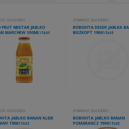
SC DLA DZIECI
ZYWNOSC DLA DZIECI
 FRUT NEKTAR JABLKO
BOBOVITA DESER JABLKA B
N MARCHEW 300ML\1szt
BISZKOPT 190G\1szt
SC DLA DZIECI
ZYWNOSC DLA DZIECI
VITA JABLKO BANAN KLEIK
BOBOVITA JABLKO BANAN
ANY 190G\1szt
POMARANCZ 190G\1szt