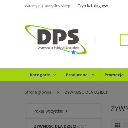
Tryb katalogowy
Witamy na Domyślny sklep
Szukaj
Kategorie
Producenci
Promocja
Strona główna
ZYWNOSC DLA DZIECI
ZYWN
Pokaż wszystkie
ZYWNOSC DLA DZIECI
(6651)