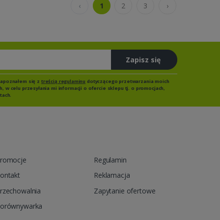
‹
1
2
3
›
Zapisz się
zapoznałem się z
treścią regulaminu
dotyczącego przetwarzania moich
 w celu przesyłania mi informacji o ofercie sklepu tj. o promocjach,
tach.
romocje
Regulamin
ontakt
Reklamacja
rzechowalnia
Zapytanie ofertowe
orównywarka