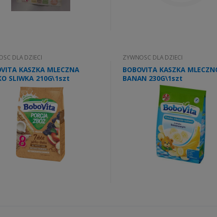
SC DLA DZIECI
ZYWNOSC DLA DZIECI
VITA KASZKA MLECZNA
BOBOVITA KASZKA MLECZN
KO SLIWKA 210G\1szt
BANAN 230G\1szt