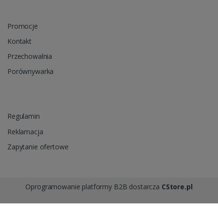
Promocje
Kontakt
Przechowalnia
Porównywarka
Regulamin
Reklamacja
Zapytanie ofertowe
Oprogramowanie platformy B2B dostarcza
CStore.pl