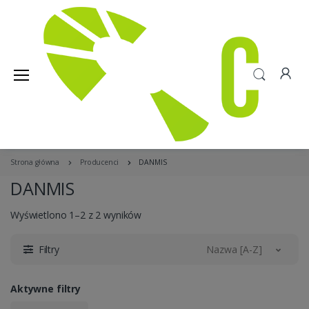
Strona główna
Producenci
DANMIS
DANMIS
Wyświetlono 1–2 z 2 wyników
Filtry
Nazwa [A-Z]
Aktywne filtry