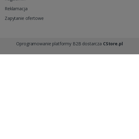
Reklamacja
Zapytanie ofertowe
Oprogramowanie platformy B2B dostarcza
CStore.pl