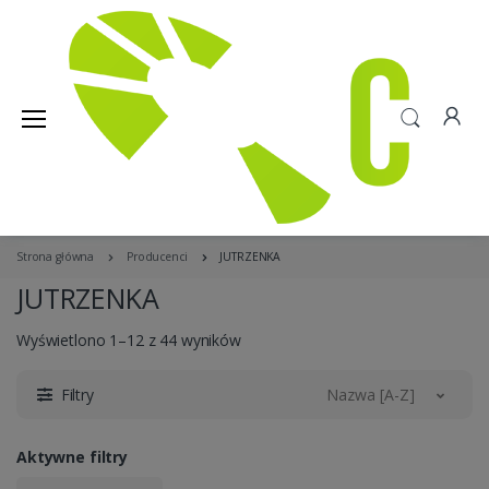
Strona główna
Producenci
JUTRZENKA
JUTRZENKA
Wyświetlono 1–12 z 44 wyników
Filtry
Nazwa [A-Z]
Aktywne filtry