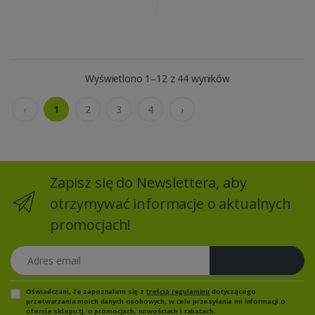
Wyświetlono 1–12 z 44 wyników
‹
1
2
3
4
›
Zapisz się do Newslettera, aby
otrzymywać informacje o aktualnych
promocjach!
Adres email
Zapisz się
Oświadczam, że zapoznałem się z
treścią regulaminu
dotyczącego
przetwarzania moich danych osobowych, w celu przesyłania mi informacji o
ofercie sklepu tj. o promocjach, nowościach i rabatach.