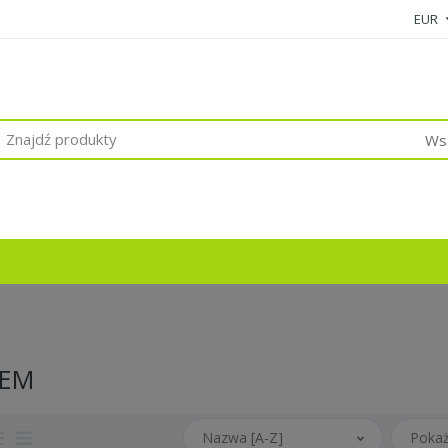
EUR
Wsz
LEM
Nazwa [A-Z]
Pokaż