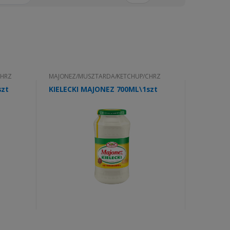
CHRZ
MAJONEZ/MUSZTARDA/KETCHUP/CHRZ
szt
KIELECKI MAJONEZ 700ML\1szt