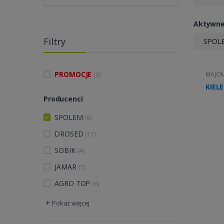
Aktywne 
Filtry
SPOL
PROMOCJE
MAJON
(0)
KIEL
Producenci
SPOLEM
(6)
DROSED
(17)
SOBIK
(4)
JAMAR
(7)
AGRO TOP
(6)
+
Pokaż więcej