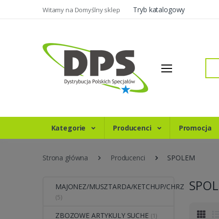
Tryb katalogowy
Witamy na Domyślny sklep
Szukaj
Kategorie
Producenci
Promocja
Strona główna
Producenci
SPOLEM
SPO
MAJONEZ/MUSZTARDA/KETCHUP/CHRZ
(5)
ZBOZOWE ARTYKULY SUCHE
(1)