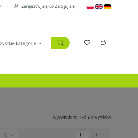
Zarejestruj się
lub
Zaloguj się
ystkie kategorie
Wyświetlono 1–6 z 6 wyników
←
→
 12
z 1