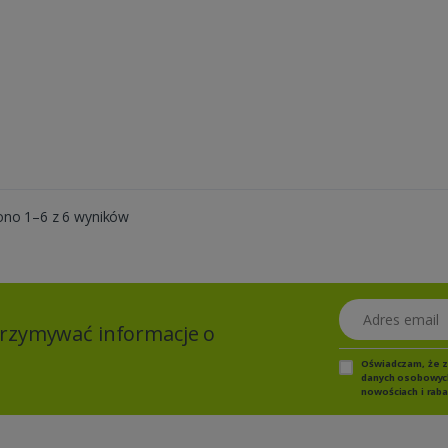
ono 1–6 z 6 wyników
Adres email
otrzymywać informacje o
Oświadczam, że 
danych osobowych,
nowościach i raba