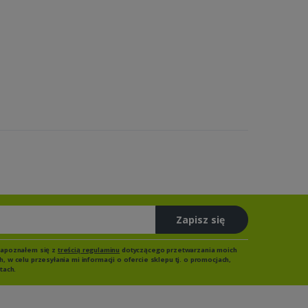
Zapisz się
zapoznałem się z
treścią regulaminu
dotyczącego przetwarzania moich
 w celu przesyłania mi informacji o ofercie sklepu tj. o promocjach,
tach.