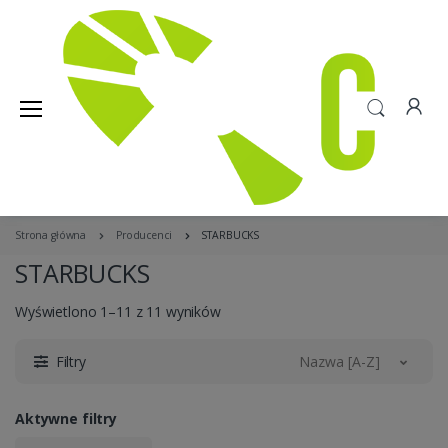
Strona główna
Producenci
STARBUCKS
STARBUCKS
Wyświetlono 1–11 z 11 wyników
Filtry
Nazwa [A-Z]
Aktywne filtry