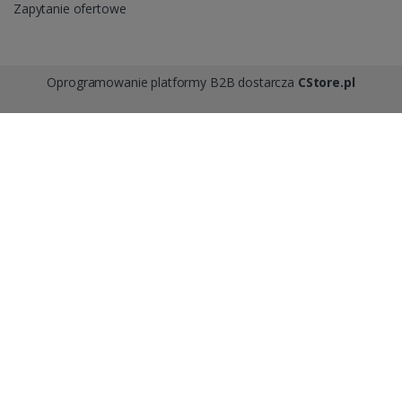
Zapytanie ofertowe
Oprogramowanie platformy B2B dostarcza
CStore.pl