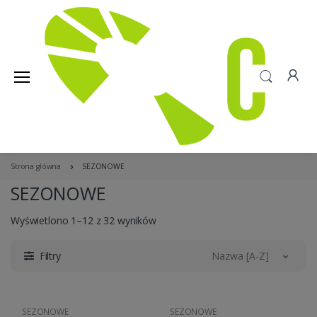
Strona główna
SEZONOWE
SEZONOWE
Wyświetlono 1–12 z 32 wyników
Filtry
Nazwa [A-Z]
SEZONOWE
SEZONOWE