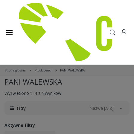
Strona główna
Producenci
PANI WALEWSKA
PANI WALEWSKA
Wyświetlono 1–4 z 4 wyników
Filtry
Nazwa [A-Z]
Aktywne filtry