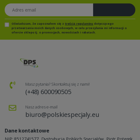
Adres email
Zapisz się
Oświadczam, że zapoznałem się z
treścią regulaminu
dotyczącego
przetwarzania moich danych osobowych, w celu przesyłania mi informacji o
ofercie sklepu tj. o promocjach, nowościach i rabatach.
Masz pytania? Skontaktuj się z nami!
(+48) 600090505
Nasz adres e-mail
biuro@polskiespecjaly.eu
Dane kontaktowe
NIP: 8512741577, Dystrybucja Polskich Specjałów, Piotr Poterek,