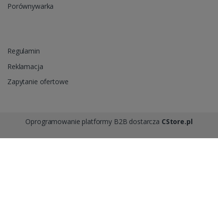
Porównywarka
Regulamin
Reklamacja
Zapytanie ofertowe
Oprogramowanie platformy B2B dostarcza
CStore.pl