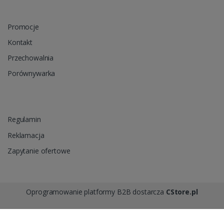
Promocje
Kontakt
Przechowalnia
Porównywarka
Regulamin
Reklamacja
Zapytanie ofertowe
Oprogramowanie platformy B2B dostarcza
CStore.pl