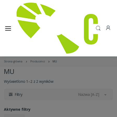
Strona główna
Producenci
MU
MU
Wyświetlono 1–2 z 2 wyników
Filtry
Nazwa [A-Z]
Aktywne filtry