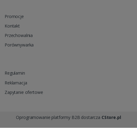
Promocje
Kontakt
Przechowalnia
Porównywarka
Regulamin
Reklamacja
Zapytanie ofertowe
Oprogramowanie platformy B2B dostarcza
CStore.pl