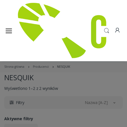
Strona główna
Producenci
NESQUIK
NESQUIK
Wyświetlono 1–2 z 2 wyników
Filtry
Nazwa [A-Z]
Aktywne filtry