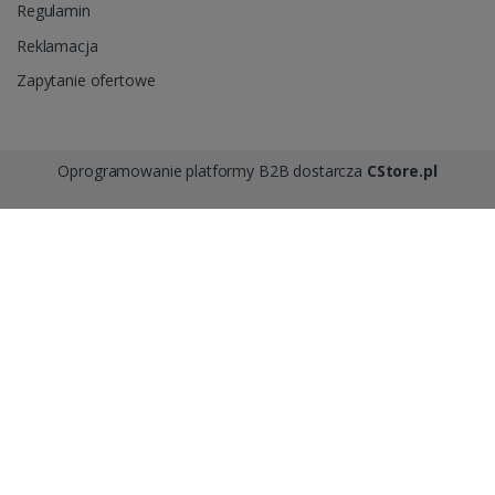
Regulamin
Reklamacja
Zapytanie ofertowe
Oprogramowanie platformy B2B dostarcza
CStore.pl