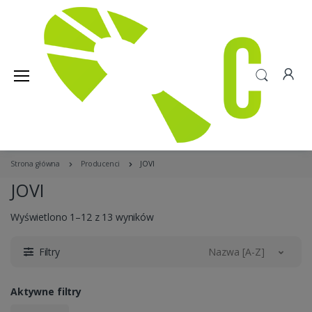
Strona główna
Producenci
JOVI
JOVI
Wyświetlono 1–12 z 13 wyników
Filtry
Nazwa [A-Z]
Aktywne filtry