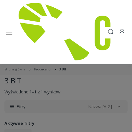
Strona główna
Producenci
3 BIT
3 BIT
Wyświetlono 1–1 z 1 wyników
Filtry
Nazwa [A-Z]
Aktywne filtry