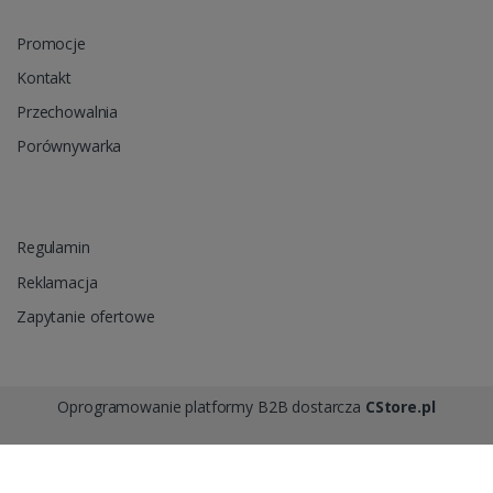
Promocje
Kontakt
Przechowalnia
Porównywarka
Regulamin
Reklamacja
Zapytanie ofertowe
Oprogramowanie platformy B2B dostarcza
CStore.pl