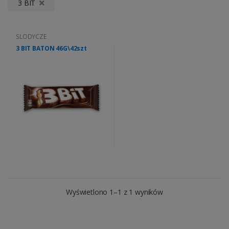
3 BIT
SLODYCZE
3 BIT BATON 46G\42szt
Wyświetlono 1–1 z 1 wyników