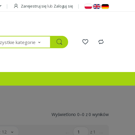
Zarejestruj się
lub
Zaloguj się
ystkie kategorie
Wyświetlono 0–0 z 0 wyników
←
→
 12
z 1