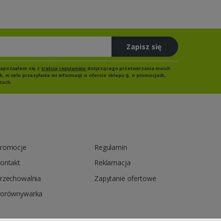
Zapisz się
zapoznałem się z
treścią regulaminu
dotyczącego przetwarzania moich
 w celu przesyłania mi informacji o ofercie sklepu tj. o promocjach,
tach.
romocje
Regulamin
ontakt
Reklamacja
rzechowalnia
Zapytanie ofertowe
orównywarka