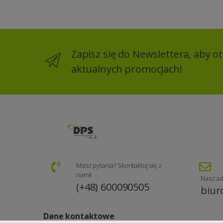
Zapisz się do Newslettera, aby 
aktualnych promocjach!
Masz pytania? Skontaktuj się z
nami!
Nasz ad
(+48) 600090505
biur
Dane kontaktowe