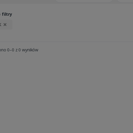
filtry
K
ono 0–0 z 0 wyników