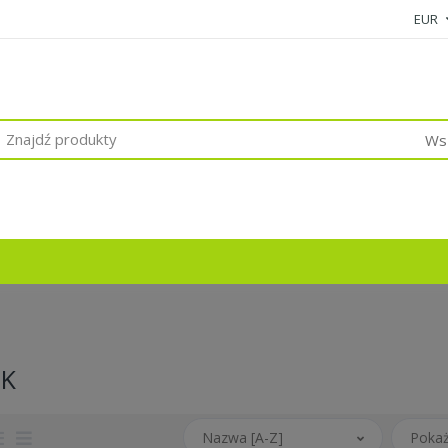
EUR
Wsz
EK
Nazwa [A-Z]
Pokaż