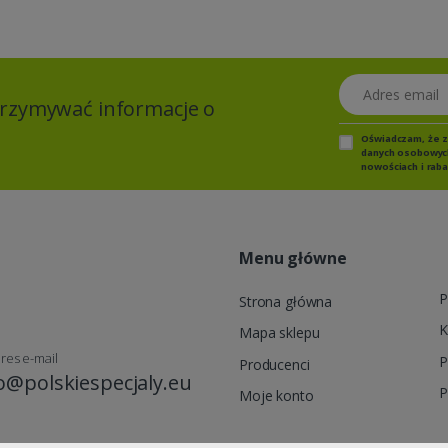
Adres email
otrzymywać informacje o
Oświadczam, że 
danych osobowych,
nowościach i raba
Menu główne
P
Strona główna
K
Mapa sklepu
res e-mail
P
Producenci
o@polskiespecjaly.eu
P
Moje konto