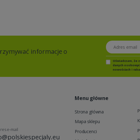
Adres email
otrzymywać informacje o
Oświadczam, że 
danych osobowych,
nowościach i raba
Menu główne
P
Strona główna
K
Mapa sklepu
res e-mail
P
Producenci
o@polskiespecjaly.eu