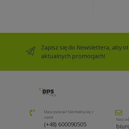
Zapisz się do Newslettera, aby 
aktualnych promocjach!
Masz pytania? Skontaktuj się z
nami!
Nasz ad
(+48) 600090505
biur