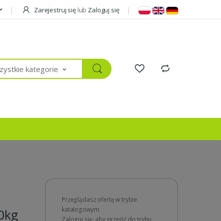
Zarejestruj się
lub
Zaloguj się
ystkie kategorie
Przeglądasz ofertę w trybie
katalogowym.
0kg
Zaloguj się, aby przejść do trybu