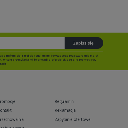
Zapisz się
zapoznałem się z
treścią regulaminu
dotyczącego przetwarzania moich
 w celu przesyłania mi informacji o ofercie sklepu tj. o promocjach,
tach.
romocje
Regulamin
ontakt
Reklamacja
rzechowalnia
Zapytanie ofertowe