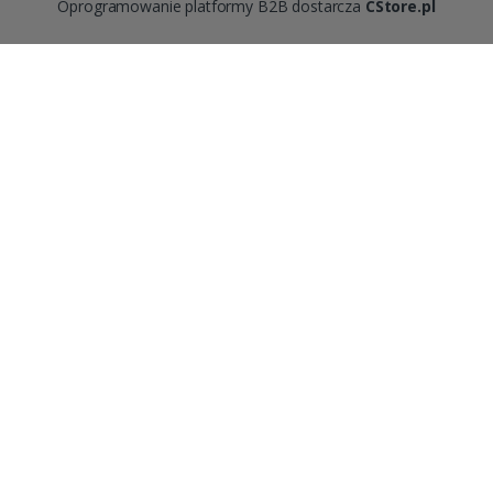
Oprogramowanie platformy B2B dostarcza
CStore.pl