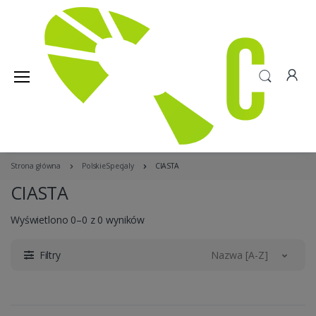
Strona główna
PolskieSpecjaly
CIASTA
CIASTA
Wyświetlono 0–0 z 0 wyników
Filtry
Nazwa [A-Z]