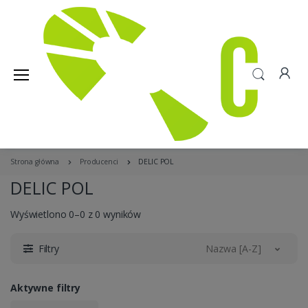
Strona główna
Producenci
DELIC POL
DELIC POL
Wyświetlono 0–0 z 0 wyników
Filtry
Nazwa [A-Z]
Aktywne filtry