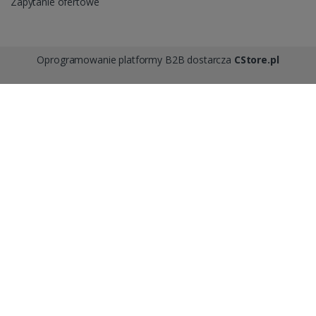
Zapytanie ofertowe
Oprogramowanie platformy B2B dostarcza
CStore.pl