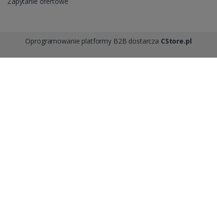
Zapytanie ofertowe
Oprogramowanie platformy B2B dostarcza
CStore.pl