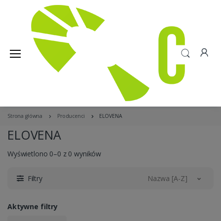
Strona główna
Producenci
ELOVENA
ELOVENA
Wyświetlono 0–0 z 0 wyników
Filtry
Nazwa [A-Z]
Aktywne filtry