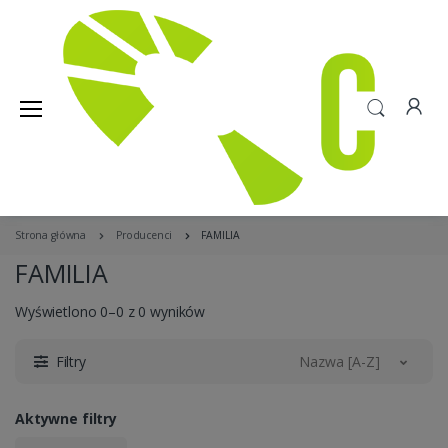
Strona główna
Producenci
FAMILIA
FAMILIA
Wyświetlono 0–0 z 0 wyników
Filtry
Nazwa [A-Z]
Aktywne filtry