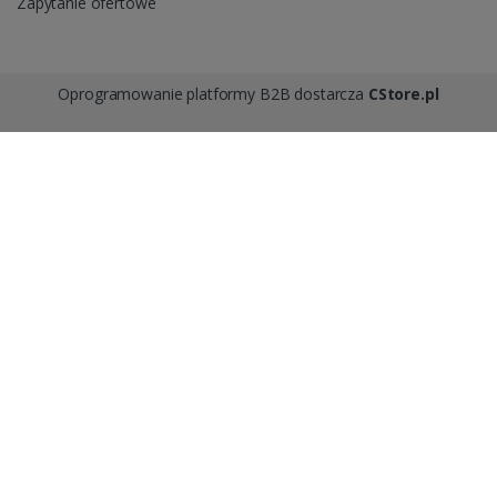
Zapytanie ofertowe
Oprogramowanie platformy B2B dostarcza
CStore.pl