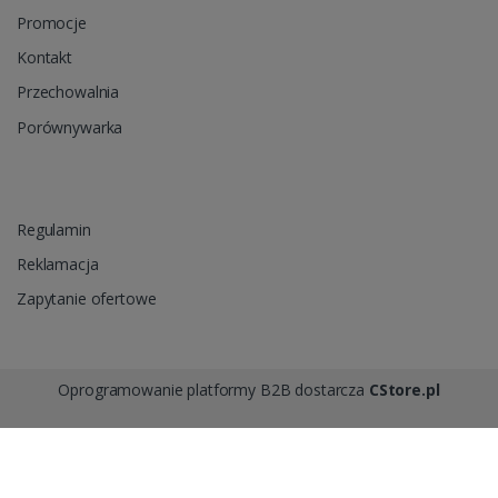
Promocje
Kontakt
Przechowalnia
Porównywarka
Regulamin
Reklamacja
Zapytanie ofertowe
Oprogramowanie platformy B2B dostarcza
CStore.pl