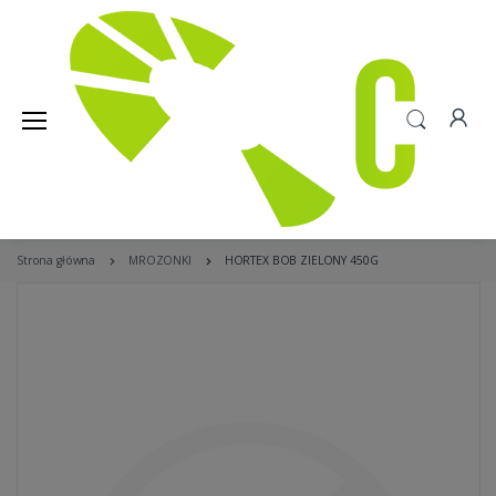
Strona główna
MROZONKI
HORTEX BOB ZIELONY 450G