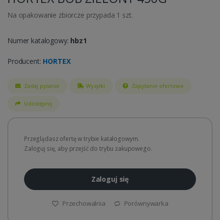
Na opakowanie zbiorcze przypada 1 szt.
Numer katalogowy:
hbz1
Producent:
HORTEX
Zadaj pytanie
Wysyłki
Zapytanie ofertowe
Udostępnij
Przeglądasz ofertę w trybie katalogowym.
Zaloguj się, aby przejść do trybu zakupowego.
Zaloguj się
Przechowalnia
Porównywarka