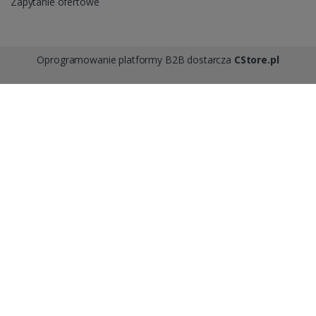
Zapytanie ofertowe
Oprogramowanie platformy B2B dostarcza
CStore.pl