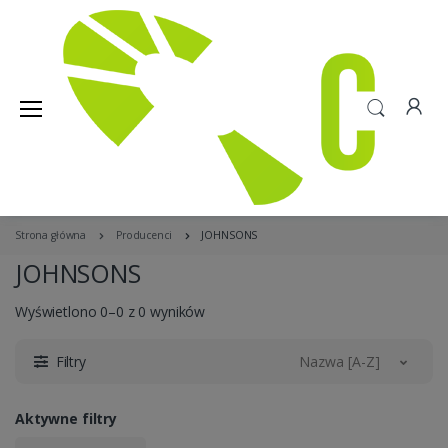
Strona główna
Producenci
JOHNSONS
JOHNSONS
Wyświetlono 0–0 z 0 wyników
Filtry
Nazwa [A-Z]
Aktywne filtry