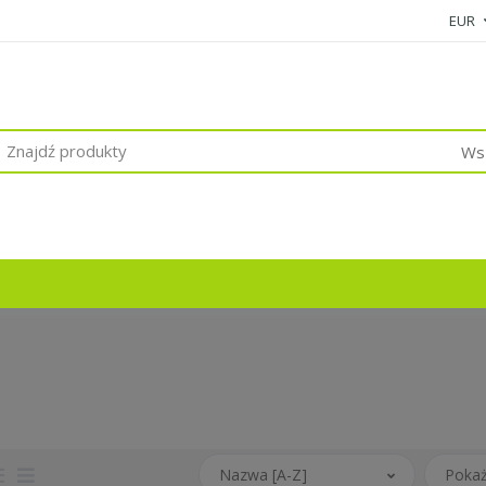
EUR
Wsz
Nazwa [A-Z]
Pokaż