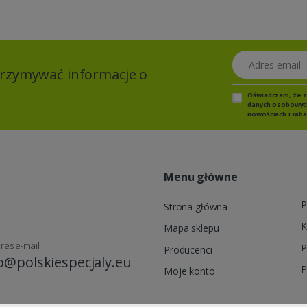
Adres email
otrzymywać informacje o
Oświadczam, że 
danych osobowych,
nowościach i raba
Menu główne
P
Strona główna
K
Mapa sklepu
res e-mail
P
Producenci
o@polskiespecjaly.eu
P
Moje konto