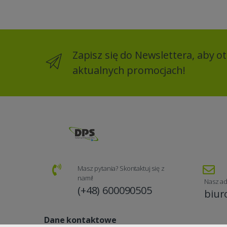
Zapisz się do Newslettera, aby 
aktualnych promocjach!
Masz pytania? Skontaktuj się z
nami!
Nasz ad
(+48) 600090505
biur
Dane kontaktowe