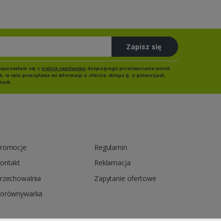
Zapisz się
zapoznałem się z
treścią regulaminu
dotyczącego przetwarzania moich
 w celu przesyłania mi informacji o ofercie sklepu tj. o promocjach,
tach.
romocje
Regulamin
ontakt
Reklamacja
rzechowalnia
Zapytanie ofertowe
orównywarka