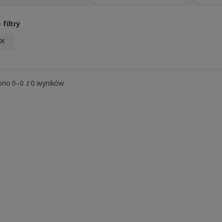
filtry
ono 0–0 z 0 wyników