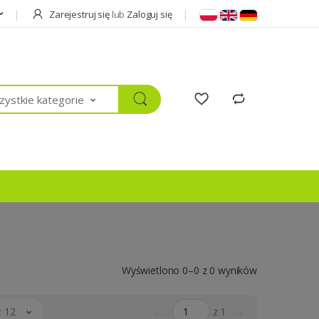
Zarejestruj się
lub
Zaloguj się
ystkie kategorie
Wyświetlono 0–0 z 0 wyników
←
→
 12
z 1