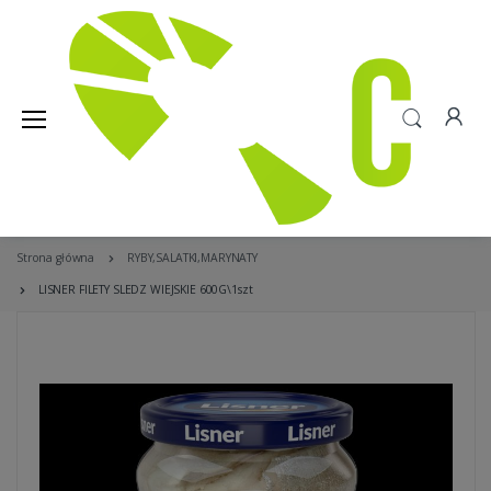
Strona główna
RYBY,SALATKI,MARYNATY
LISNER FILETY SLEDZ WIEJSKIE 600G\1szt