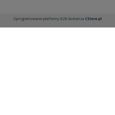
Oprogramowanie platformy B2B dostarcza
CStore.pl