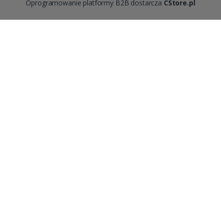
Oprogramowanie platformy B2B dostarcza
CStore.pl