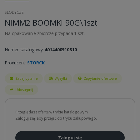
SLODYCZE
NIMM2 BOOMKI 90G\1szt
Na opakowanie zbiorcze przypada 1 szt.
Numer katalogowy:
4014400910810
Producent:
STORCK
Zadaj pytanie
Wysyłki
Zapytanie ofertowe
Udostępnij
Przeglądasz ofertę w trybie katalogowym.
Zaloguj się, aby przejść do trybu zakupowego.
Zaloguj się