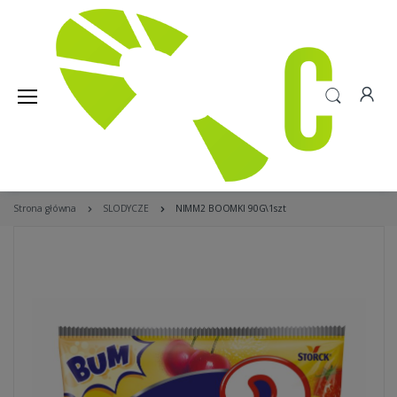
Strona główna
SLODYCZE
NIMM2 BOOMKI 90G\1szt