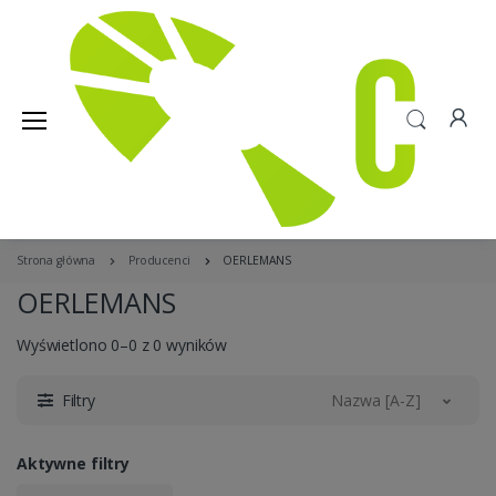
Strona główna
Producenci
OERLEMANS
OERLEMANS
Wyświetlono 0–0 z 0 wyników
Filtry
Nazwa [A-Z]
Aktywne filtry