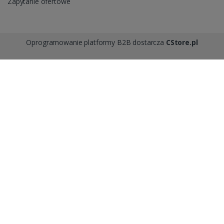
Zapytanie ofertowe
Oprogramowanie platformy B2B dostarcza
CStore.pl