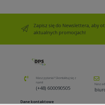
Zapisz się do Newslettera, aby 
aktualnych promocjach!
Masz pytania? Skontaktuj się z
nami!
Nasz ad
(+48) 600090505
biur
Dane kontaktowe