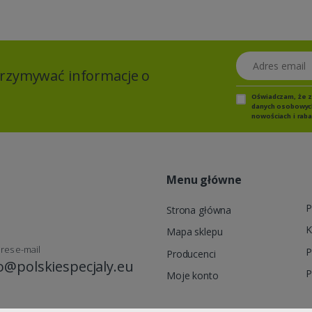
Adres email
otrzymywać informacje o
Oświadczam, że 
danych osobowych,
nowościach i raba
Menu główne
P
Strona główna
K
Mapa sklepu
res e-mail
P
Producenci
o@polskiespecjaly.eu
P
Moje konto