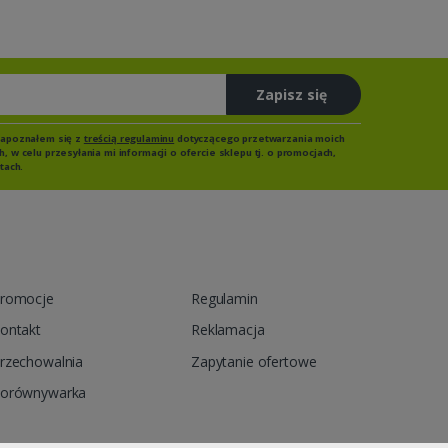
Zapisz się
zapoznałem się z
treścią regulaminu
dotyczącego przetwarzania moich
 w celu przesyłania mi informacji o ofercie sklepu tj. o promocjach,
tach.
romocje
Regulamin
ontakt
Reklamacja
rzechowalnia
Zapytanie ofertowe
orównywarka