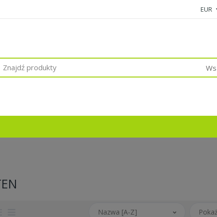
EUR
Wsz
TEN
Nazwa [A-Z]
Pokaż