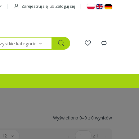
Zarejestruj się
lub
Zaloguj się
ystkie kategorie
Wyświetlono 0–0 z 0 wyników
←
→
 12
z 1