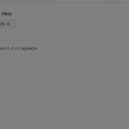
filtry
TEN
ono 0–0 z 0 wyników