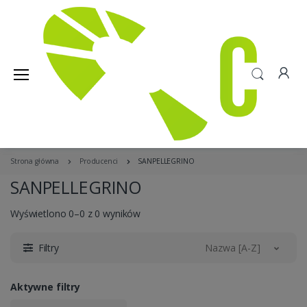
Strona główna
Producenci
SANPELLEGRINO
SANPELLEGRINO
Wyświetlono 0–0 z 0 wyników
Filtry
Nazwa [A-Z]
Aktywne filtry