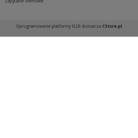
Zapytanie ofertowe
Oprogramowanie platformy B2B dostarcza
CStore.pl