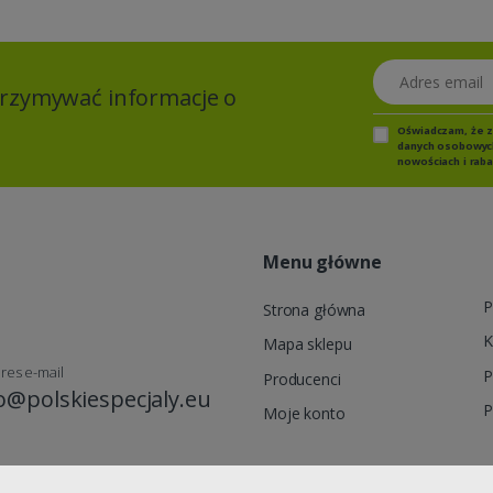
Adres email
otrzymywać informacje o
Oświadczam, że 
danych osobowych,
nowościach i raba
Menu główne
P
Strona główna
K
Mapa sklepu
res e-mail
P
Producenci
o@polskiespecjaly.eu
P
Moje konto
Poterek, Kozia 18a, 70-791