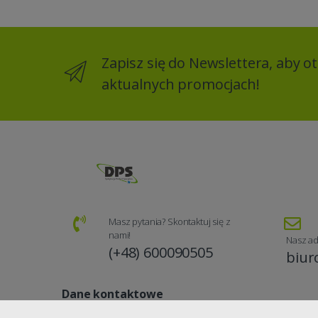
Zapisz się do Newslettera, aby 
aktualnych promocjach!
Masz pytania? Skontaktuj się z
nami!
Nasz ad
(+48) 600090505
biur
Dane kontaktowe
NIP: 8512741577, Dystrybucja Polskich Specjałów, Piotr 