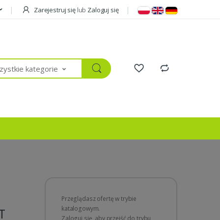
Zarejestruj się
lub
Zaloguj się
ystkie kategorie
Przeglądasz ofertę w trybie
katalogowym.
T
Zaloguj się, aby przejść do trybu