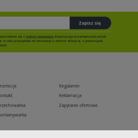
Zapisz się
zapoznałem się z
treścią regulaminu
dotyczącego przetwarzania moich
 w celu przesyłania mi informacji o ofercie sklepu tj. o promocjach,
tach.
romocje
Regulamin
ontakt
Reklamacja
rzechowalnia
Zapytanie ofertowe
orównywarka