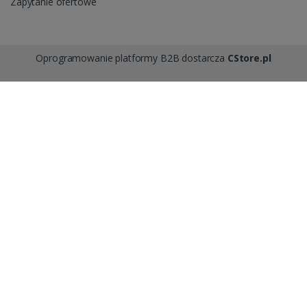
Zapytanie ofertowe
Oprogramowanie platformy B2B dostarcza
CStore.pl