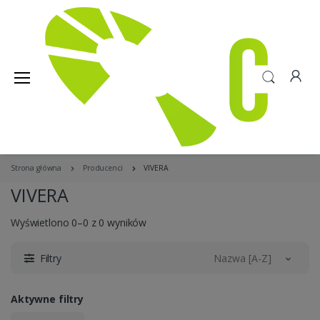
Strona główna
Producenci
VIVERA
VIVERA
Wyświetlono 0–0 z 0 wyników
Filtry
Nazwa [A-Z]
Aktywne filtry