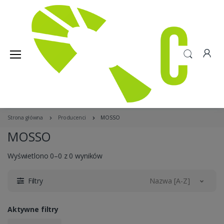
Strona główna
Producenci
MOSSO
MOSSO
Wyświetlono 0–0 z 0 wyników
Filtry
Nazwa [A-Z]
Aktywne filtry