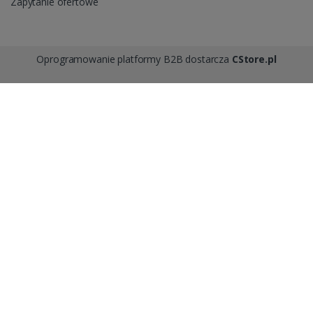
Zapytanie ofertowe
Oprogramowanie platformy B2B dostarcza
CStore.pl