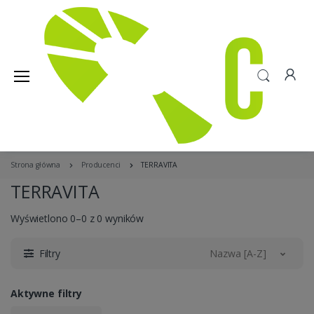
Strona główna
Producenci
TERRAVITA
TERRAVITA
Wyświetlono 0–0 z 0 wyników
Filtry
Nazwa [A-Z]
Aktywne filtry