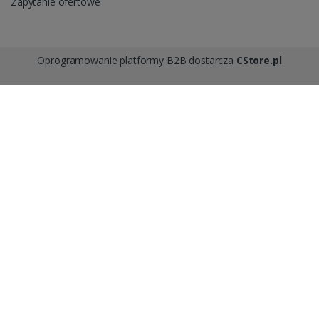
Zapytanie ofertowe
Oprogramowanie platformy B2B dostarcza
CStore.pl