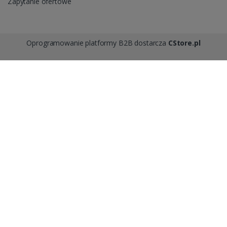
Zapytanie ofertowe
Oprogramowanie platformy B2B dostarcza
CStore.pl