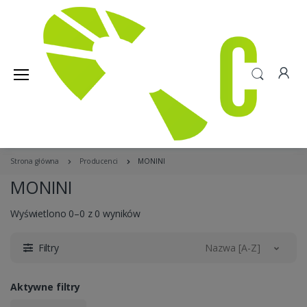
Strona główna
Producenci
MONINI
MONINI
Wyświetlono 0–0 z 0 wyników
Filtry
Nazwa [A-Z]
Aktywne filtry