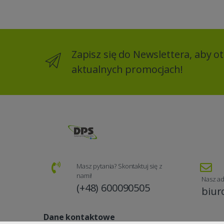
Zapisz się do Newslettera, aby 
aktualnych promocjach!
Masz pytania? Skontaktuj się z
nami!
Nasz ad
(+48) 600090505
biur
Dane kontaktowe