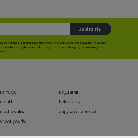
Zapisz się
zapoznałem się z
treścią regulaminu
dotyczącego przetwarzania moich
 w celu przesyłania mi informacji o ofercie sklepu tj. o promocjach,
tach.
romocje
Regulamin
ontakt
Reklamacja
rzechowalnia
Zapytanie ofertowe
orównywarka