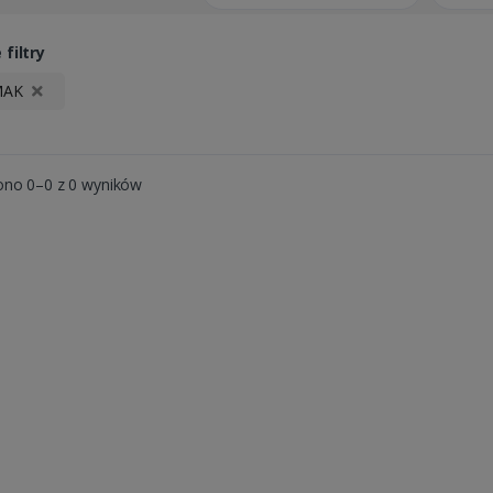
filtry
MAK
ono 0–0 z 0 wyników