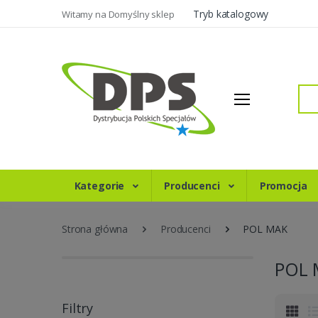
Tryb katalogowy
Witamy na Domyślny sklep
Szukaj
Kategorie
Producenci
Promocja
Strona główna
Producenci
POL MAK
POL 
Filtry