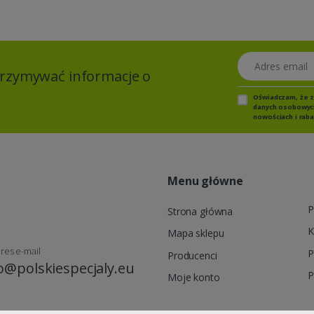
Adres email
otrzymywać informacje o
Oświadczam, że 
danych osobowych,
nowościach i raba
Menu główne
P
Strona główna
K
Mapa sklepu
res e-mail
P
Producenci
o@polskiespecjaly.eu
P
Moje konto