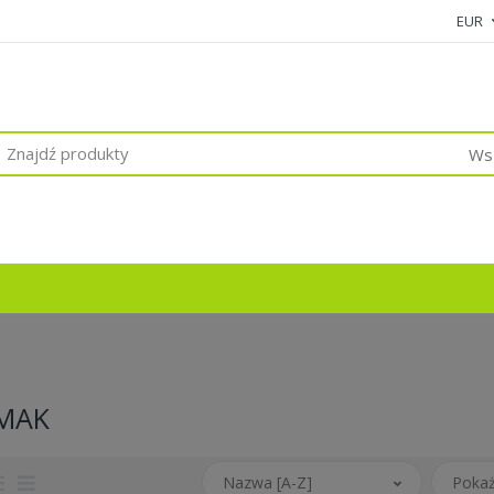
EUR
Wsz
MAK
Nazwa [A-Z]
Pokaż