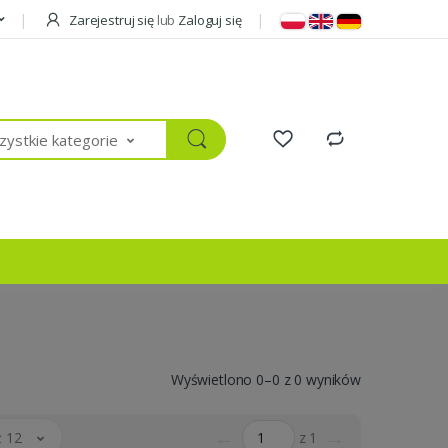
Zarejestruj się
lub
Zaloguj się
ystkie kategorie
Wyświetlono 0–0 z 0 wyników
←
→
 12
z 1