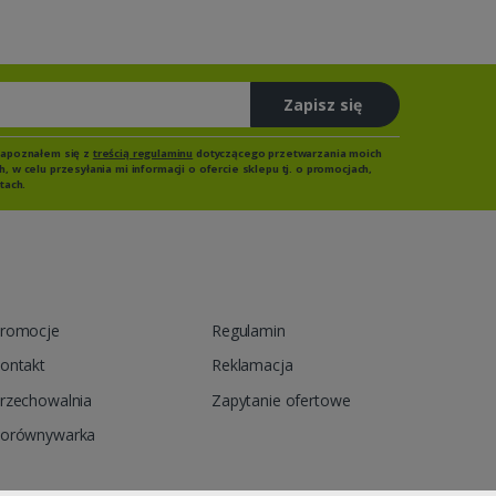
Zapisz się
zapoznałem się z
treścią regulaminu
dotyczącego przetwarzania moich
 w celu przesyłania mi informacji o ofercie sklepu tj. o promocjach,
tach.
romocje
Regulamin
ontakt
Reklamacja
rzechowalnia
Zapytanie ofertowe
orównywarka