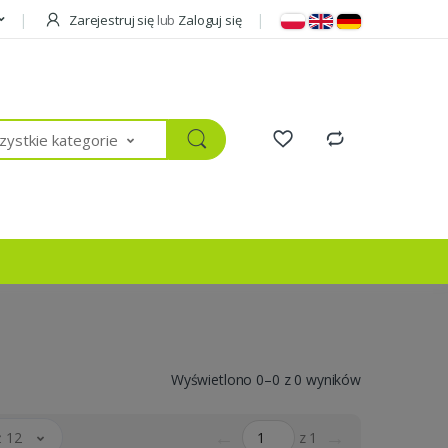
Zarejestruj się
lub
Zaloguj się
ystkie kategorie
Wyświetlono 0–0 z 0 wyników
←
→
 12
z 1