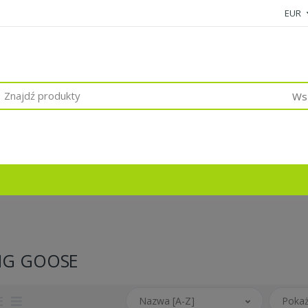
EUR
Wsz
NG GOOSE
Nazwa [A-Z]
Pokaż