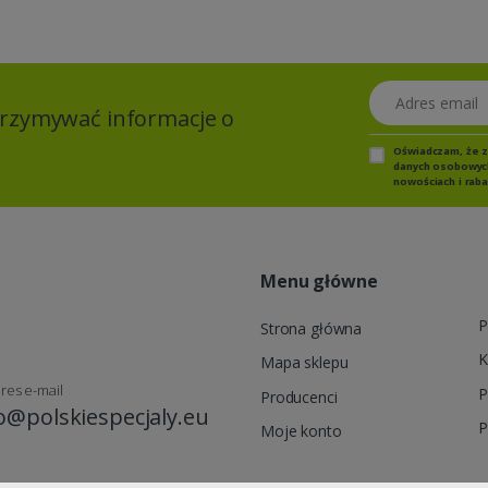
Adres email
otrzymywać informacje o
Oświadczam, że 
danych osobowych,
nowościach i raba
Menu główne
P
Strona główna
K
Mapa sklepu
res e-mail
P
Producenci
o@polskiespecjaly.eu
P
Moje konto