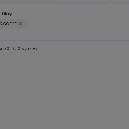
filtry
NG GOOSE
ono 0–0 z 0 wyników