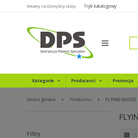
Tryb katalogowy
Witamy na Domyślny sklep
Szukaj
Kategorie
Producenci
Promocja
Strona główna
Producenci
FLYING GOOSE
FLYI
Filtry