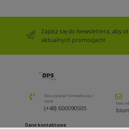
Zapisz się do Newslettera, aby 
aktualnych promocjach!
Masz pytania? Skontaktuj się z
nami!
Nasz ad
(+48) 600090505
biur
Dane kontaktowe