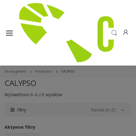
Strona główna
Producenci
CALYPSO
CALYPSO
Wyświetlono 0–0 z 0 wyników
Filtry
Nazwa [A-Z]
Aktywne filtry