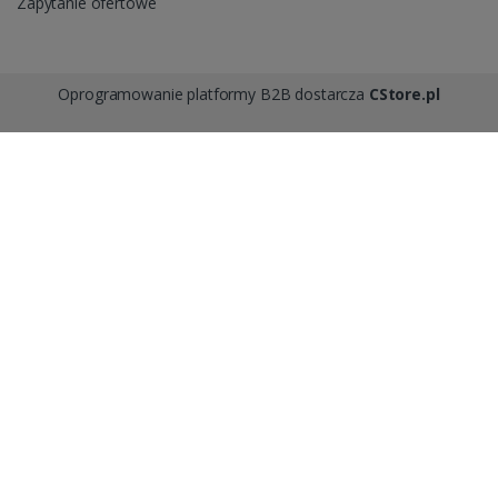
Zapytanie ofertowe
Oprogramowanie platformy B2B dostarcza
CStore.pl