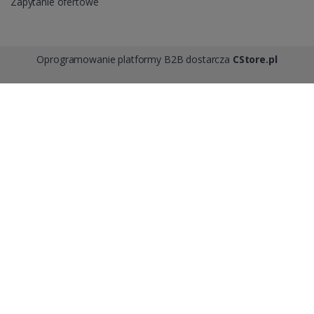
Zapytanie ofertowe
Oprogramowanie platformy B2B dostarcza
CStore.pl