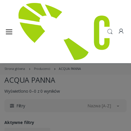
Strona główna
Producenci
ACQUA PANNA
ACQUA PANNA
Wyświetlono 0–0 z 0 wyników
Filtry
Nazwa [A-Z]
Aktywne filtry