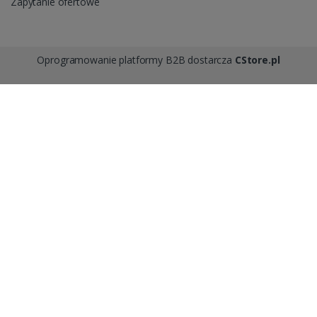
Zapytanie ofertowe
Oprogramowanie platformy B2B dostarcza
CStore.pl