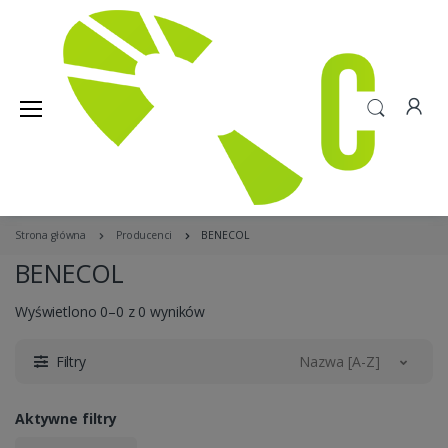
Strona główna
Producenci
BENECOL
BENECOL
Wyświetlono 0–0 z 0 wyników
Filtry
Nazwa [A-Z]
Aktywne filtry